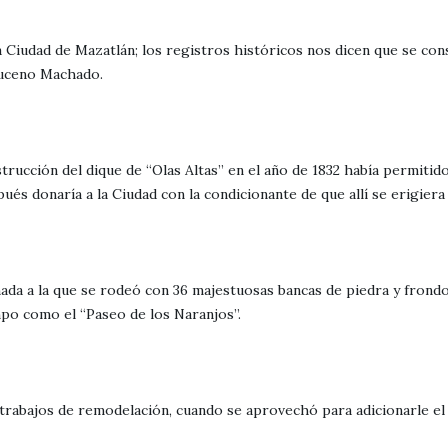
a Ciudad de Mazatlán; los registros históricos nos dicen que se cons
muceno Machado.
trucción del dique de “Olas Altas” en el año de 1832 había permitid
és donaría a la Ciudad con la condicionante de que allí se erigiera 
nada a la que se rodeó con 36 majestuosas bancas de piedra y frond
mpo como el “Paseo de los Naranjos”.
n trabajos de remodelación, cuando se aprovechó para adicionarle e